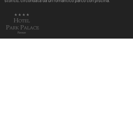
storico, circondata da un romantico parco con piscina.
P. Iva: IT00438760480
CIN: it048017a1wzvo2d88
Esplora
Home
Camere & Suite
Servizi
Piscina
Prenota