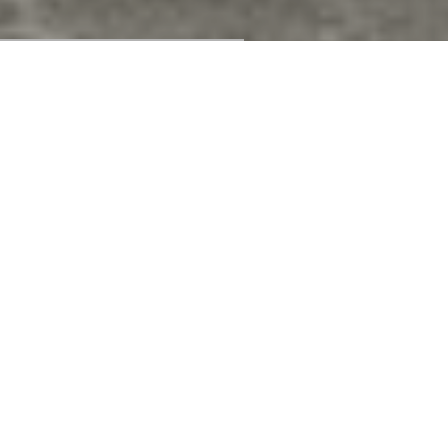
FIRENZE E IL SUO TERRITORIO
Palazzo Pitti
La storia di Palazzo Pitti è legata a quella degli Uffizi, in quanto
entrambi gli edifici appartennero per molti anni alla potente
famiglia dei Medici.